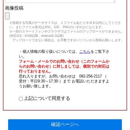
画像投稿
※投稿する写真のデータサイズは、１ファイルあたり８ＭＢ以内にしてくださ
い。またファイル形式はJPG、GIF、PNGのいずれかになります。
※一部のスマートフォンやブラウザではファイルのアップロードができません。
(対応OS：iOS6以降、Android2.2以降)
アップロードできない場合は、お手数ですがパソコンから投稿お願いします。
・個人情報の取り扱いについては、
こちら
をご覧下さ
い。
フォーム・メールでのお問い合わせ（このフォームか
らのお問い合わせ）に対しましては、個別での対応は
行っておりません。
恐れ入りますが、お問い合わせは 082-256-2117 （
受付：平日9:30～17:30 ）まで お電話いただきますよ
うお願い致します。
上記について同意する
確認ページへ