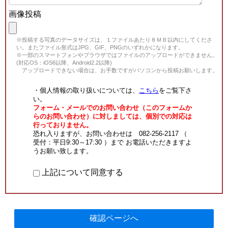
画像投稿
※投稿する写真のデータサイズは、１ファイルあたり８ＭＢ以内にしてくださ
い。またファイル形式はJPG、GIF、PNGのいずれかになります。
※一部のスマートフォンやブラウザではファイルのアップロードができません。
(対応OS：iOS6以降、Android2.2以降)
アップロードできない場合は、お手数ですがパソコンから投稿お願いします。
・個人情報の取り扱いについては、
こちら
をご覧下さ
い。
フォーム・メールでのお問い合わせ（このフォームか
らのお問い合わせ）に対しましては、個別での対応は
行っておりません。
恐れ入りますが、お問い合わせは 082-256-2117 （
受付：平日9:30～17:30 ）まで お電話いただきますよ
うお願い致します。
上記について同意する
確認ページへ