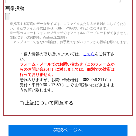
画像投稿
※投稿する写真のデータサイズは、１ファイルあたり８ＭＢ以内にしてくださ
い。またファイル形式はJPG、GIF、PNGのいずれかになります。
※一部のスマートフォンやブラウザではファイルのアップロードができません。
(対応OS：iOS6以降、Android2.2以降)
アップロードできない場合は、お手数ですがパソコンから投稿お願いします。
・個人情報の取り扱いについては、
こちら
をご覧下さ
い。
フォーム・メールでのお問い合わせ（このフォームか
らのお問い合わせ）に対しましては、個別での対応は
行っておりません。
恐れ入りますが、お問い合わせは 082-256-2117 （
受付：平日9:30～17:30 ）まで お電話いただきますよ
うお願い致します。
上記について同意する
確認ページへ