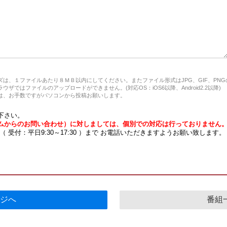
は、１ファイルあたり８ＭＢ以内にしてください。またファイル形式はJPG、GIF、PN
ザではファイルのアップロードができません。(対応OS：iOS6以降、Android2.2以降)
、お手数ですがパソコンから投稿お願いします。
下さい。
ムからのお問い合わせ）に対しましては、個別での対応は行っておりません
7 （ 受付：平日9:30～17:30 ）まで お電話いただきますようお願い致します。
ジへ
番組