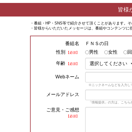
皆様
・番組・HP・SNS等で紹介させて頂くことがあります。
・皆様からいただいたメッセージは、番組やコンテンツに
ＦＮＳの日
番組名
性別
男性
女性
回
【必須】
年齢
【必須】
Webネーム
※ニックネームなどを入力し
メールアドレス
「情報提供」の方は、こちら
ご意見・ご感想
【必須】