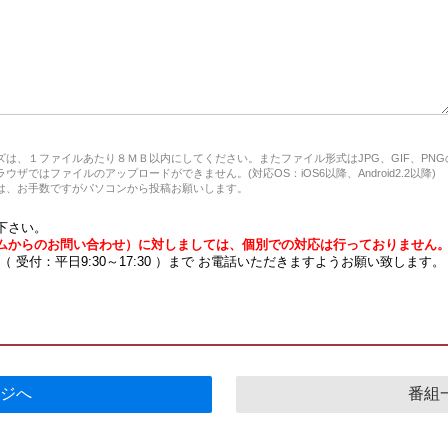
は、１ファイルあたり８ＭＢ以内にしてください。またファイル形式はJPG、GIF、PN
ザではファイルのアップロードができません。(対応OS：iOS6以降、Android2.2以降)
、お手数ですがパソコンから投稿お願いします。
下さい。
ムからのお問い合わせ）に対しましては、個別での対応は行っておりません
7 （ 受付：平日9:30～17:30 ）まで お電話いただきますようお願い致します。
ジへ
番組