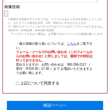
画像投稿
※投稿する写真のデータサイズは、１ファイルあたり８ＭＢ以内にしてくださ
い。またファイル形式はJPG、GIF、PNGのいずれかになります。
※一部のスマートフォンやブラウザではファイルのアップロードができません。
(対応OS：iOS6以降、Android2.2以降)
アップロードできない場合は、お手数ですがパソコンから投稿お願いします。
・個人情報の取り扱いについては、
こちら
をご覧下さ
い。
フォーム・メールでのお問い合わせ（このフォームか
らのお問い合わせ）に対しましては、個別での対応は
行っておりません。
恐れ入りますが、お問い合わせは 082-256-2117 （
受付：平日9:30～17:30 ）まで お電話いただきますよ
うお願い致します。
上記について同意する
確認ページへ