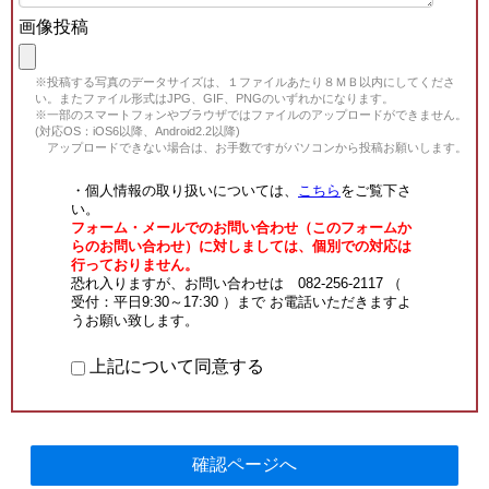
画像投稿
※投稿する写真のデータサイズは、１ファイルあたり８ＭＢ以内にしてくださ
い。またファイル形式はJPG、GIF、PNGのいずれかになります。
※一部のスマートフォンやブラウザではファイルのアップロードができません。
(対応OS：iOS6以降、Android2.2以降)
アップロードできない場合は、お手数ですがパソコンから投稿お願いします。
・個人情報の取り扱いについては、
こちら
をご覧下さ
い。
フォーム・メールでのお問い合わせ（このフォームか
らのお問い合わせ）に対しましては、個別での対応は
行っておりません。
恐れ入りますが、お問い合わせは 082-256-2117 （
受付：平日9:30～17:30 ）まで お電話いただきますよ
うお願い致します。
上記について同意する
確認ページへ