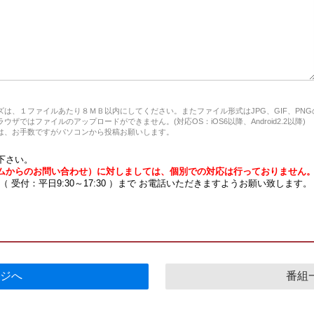
は、１ファイルあたり８ＭＢ以内にしてください。またファイル形式はJPG、GIF、PN
ザではファイルのアップロードができません。(対応OS：iOS6以降、Android2.2以降)
、お手数ですがパソコンから投稿お願いします。
下さい。
ムからのお問い合わせ）に対しましては、個別での対応は行っておりません
7 （ 受付：平日9:30～17:30 ）まで お電話いただきますようお願い致します。
ジへ
番組