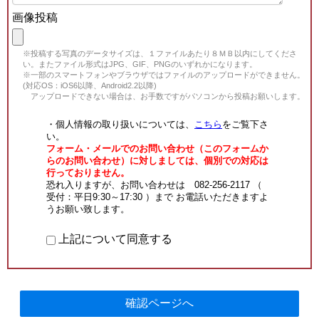
画像投稿
※投稿する写真のデータサイズは、１ファイルあたり８ＭＢ以内にしてくださ
い。またファイル形式はJPG、GIF、PNGのいずれかになります。
※一部のスマートフォンやブラウザではファイルのアップロードができません。
(対応OS：iOS6以降、Android2.2以降)
アップロードできない場合は、お手数ですがパソコンから投稿お願いします。
・個人情報の取り扱いについては、
こちら
をご覧下さ
い。
フォーム・メールでのお問い合わせ（このフォームか
らのお問い合わせ）に対しましては、個別での対応は
行っておりません。
恐れ入りますが、お問い合わせは 082-256-2117 （
受付：平日9:30～17:30 ）まで お電話いただきますよ
うお願い致します。
上記について同意する
確認ページへ