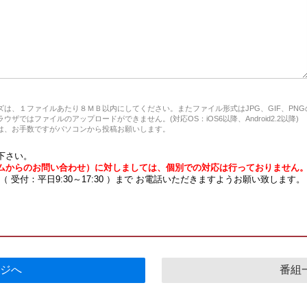
は、１ファイルあたり８ＭＢ以内にしてください。またファイル形式はJPG、GIF、PN
ザではファイルのアップロードができません。(対応OS：iOS6以降、Android2.2以降)
、お手数ですがパソコンから投稿お願いします。
下さい。
ムからのお問い合わせ）に対しましては、個別での対応は行っておりません
7 （ 受付：平日9:30～17:30 ）まで お電話いただきますようお願い致します。
ジへ
番組