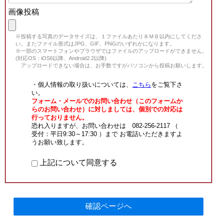
画像投稿
※投稿する写真のデータサイズは、１ファイルあたり８ＭＢ以内にしてくださ
い。またファイル形式はJPG、GIF、PNGのいずれかになります。
※一部のスマートフォンやブラウザではファイルのアップロードができません。
(対応OS：iOS6以降、Android2.2以降)
アップロードできない場合は、お手数ですがパソコンから投稿お願いします。
・個人情報の取り扱いについては、
こちら
をご覧下さ
い。
フォーム・メールでのお問い合わせ（このフォームか
らのお問い合わせ）に対しましては、個別での対応は
行っておりません。
恐れ入りますが、お問い合わせは 082-256-2117 （
受付：平日9:30～17:30 ）まで お電話いただきますよ
うお願い致します。
上記について同意する
確認ページへ