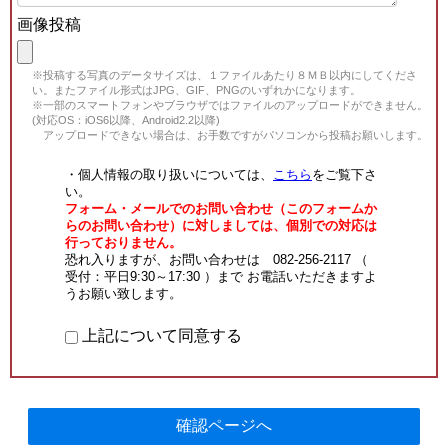
画像投稿
※投稿する写真のデータサイズは、１ファイルあたり８ＭＢ以内にしてくださ
い。またファイル形式はJPG、GIF、PNGのいずれかになります。
※一部のスマートフォンやブラウザではファイルのアップロードができません。
(対応OS：iOS6以降、Android2.2以降)
アップロードできない場合は、お手数ですがパソコンから投稿お願いします。
・個人情報の取り扱いについては、
こちら
をご覧下さ
い。
フォーム・メールでのお問い合わせ（このフォームか
らのお問い合わせ）に対しましては、個別での対応は
行っておりません。
恐れ入りますが、お問い合わせは 082-256-2117 （
受付：平日9:30～17:30 ）まで お電話いただきますよ
うお願い致します。
上記について同意する
確認ページへ