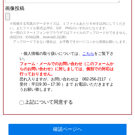
画像投稿
※投稿する写真のデータサイズは、１ファイルあたり８ＭＢ以内にしてくださ
い。またファイル形式はJPG、GIF、PNGのいずれかになります。
※一部のスマートフォンやブラウザではファイルのアップロードができません。
(対応OS：iOS6以降、Android2.2以降)
アップロードできない場合は、お手数ですがパソコンから投稿お願いします。
・個人情報の取り扱いについては、
こちら
をご覧下さ
い。
フォーム・メールでのお問い合わせ（このフォームか
らのお問い合わせ）に対しましては、個別での対応は
行っておりません。
恐れ入りますが、お問い合わせは 082-256-2117 （
受付：平日9:30～17:30 ）まで お電話いただきますよ
うお願い致します。
上記について同意する
確認ページへ