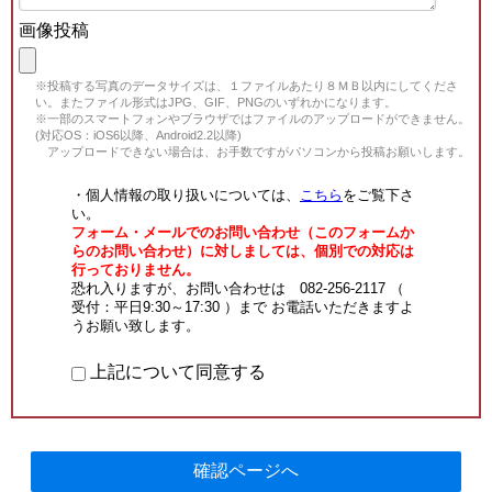
画像投稿
※投稿する写真のデータサイズは、１ファイルあたり８ＭＢ以内にしてくださ
い。またファイル形式はJPG、GIF、PNGのいずれかになります。
※一部のスマートフォンやブラウザではファイルのアップロードができません。
(対応OS：iOS6以降、Android2.2以降)
アップロードできない場合は、お手数ですがパソコンから投稿お願いします。
・個人情報の取り扱いについては、
こちら
をご覧下さ
い。
フォーム・メールでのお問い合わせ（このフォームか
らのお問い合わせ）に対しましては、個別での対応は
行っておりません。
恐れ入りますが、お問い合わせは 082-256-2117 （
受付：平日9:30～17:30 ）まで お電話いただきますよ
うお願い致します。
上記について同意する
確認ページへ