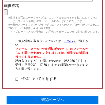
画像投稿
※投稿する写真のデータサイズは、１ファイルあたり８ＭＢ以内にしてくださ
い。またファイル形式はJPG、GIF、PNGのいずれかになります。
※一部のスマートフォンやブラウザではファイルのアップロードができません。
(対応OS：iOS6以降、Android2.2以降)
アップロードできない場合は、お手数ですがパソコンから投稿お願いします。
・個人情報の取り扱いについては、
こちら
をご覧下さ
い。
フォーム・メールでのお問い合わせ（このフォームか
らのお問い合わせ）に対しましては、個別での対応は
行っておりません。
恐れ入りますが、お問い合わせは 082-256-2117 （
受付：平日9:30～17:30 ）まで お電話いただきますよ
うお願い致します。
上記について同意する
確認ページへ