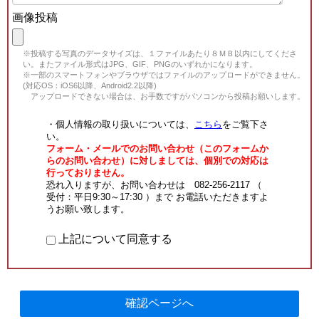
画像投稿
※投稿する写真のデータサイズは、１ファイルあたり８ＭＢ以内にしてくださ
い。またファイル形式はJPG、GIF、PNGのいずれかになります。
※一部のスマートフォンやブラウザではファイルのアップロードができません。
(対応OS：iOS6以降、Android2.2以降)
アップロードできない場合は、お手数ですがパソコンから投稿お願いします。
・個人情報の取り扱いについては、
こちら
をご覧下さ
い。
フォーム・メールでのお問い合わせ（このフォームか
らのお問い合わせ）に対しましては、個別での対応は
行っておりません。
恐れ入りますが、お問い合わせは 082-256-2117 （
受付：平日9:30～17:30 ）まで お電話いただきますよ
うお願い致します。
上記について同意する
確認ページへ