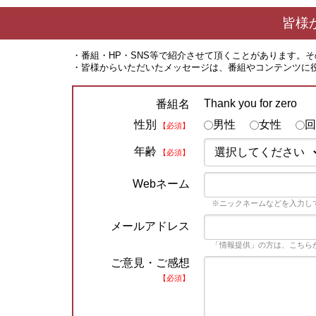
皆様
・番組・HP・SNS等で紹介させて頂くことがあります。
・皆様からいただいたメッセージは、番組やコンテンツに
Thank you for zero
番組名
性別
男性
女性
回
【必須】
年齢
【必須】
Webネーム
※ニックネームなどを入力し
メールアドレス
「情報提供」の方は、こちら
ご意見・ご感想
【必須】