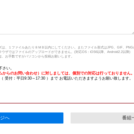
は、１ファイルあたり８ＭＢ以内にしてください。またファイル形式はJPG、GIF、PN
ザではファイルのアップロードができません。(対応OS：iOS6以降、Android2.2以降)
、お手数ですがパソコンから投稿お願いします。
下さい。
ムからのお問い合わせ）に対しましては、個別での対応は行っておりません
7 （ 受付：平日9:30～17:30 ）まで お電話いただきますようお願い致します。
ジへ
番組