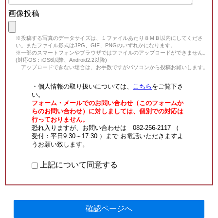
画像投稿
※投稿する写真のデータサイズは、１ファイルあたり８ＭＢ以内にしてくださ
い。またファイル形式はJPG、GIF、PNGのいずれかになります。
※一部のスマートフォンやブラウザではファイルのアップロードができません。
(対応OS：iOS6以降、Android2.2以降)
アップロードできない場合は、お手数ですがパソコンから投稿お願いします。
・個人情報の取り扱いについては、
こちら
をご覧下さ
い。
フォーム・メールでのお問い合わせ（このフォームか
らのお問い合わせ）に対しましては、個別での対応は
行っておりません。
恐れ入りますが、お問い合わせは 082-256-2117 （
受付：平日9:30～17:30 ）まで お電話いただきますよ
うお願い致します。
上記について同意する
確認ページへ