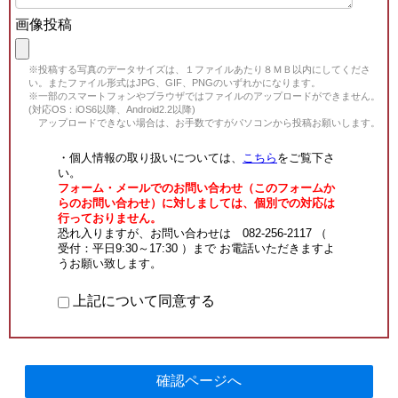
画像投稿
※投稿する写真のデータサイズは、１ファイルあたり８ＭＢ以内にしてくださ
い。またファイル形式はJPG、GIF、PNGのいずれかになります。
※一部のスマートフォンやブラウザではファイルのアップロードができません。
(対応OS：iOS6以降、Android2.2以降)
アップロードできない場合は、お手数ですがパソコンから投稿お願いします。
・個人情報の取り扱いについては、
こちら
をご覧下さ
い。
フォーム・メールでのお問い合わせ（このフォームか
らのお問い合わせ）に対しましては、個別での対応は
行っておりません。
恐れ入りますが、お問い合わせは 082-256-2117 （
受付：平日9:30～17:30 ）まで お電話いただきますよ
うお願い致します。
上記について同意する
確認ページへ