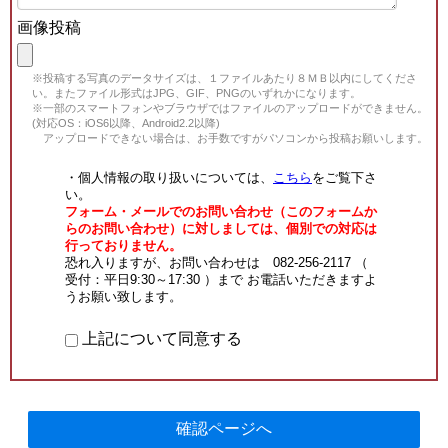
画像投稿
※投稿する写真のデータサイズは、１ファイルあたり８ＭＢ以内にしてくださ
い。またファイル形式はJPG、GIF、PNGのいずれかになります。
※一部のスマートフォンやブラウザではファイルのアップロードができません。
(対応OS：iOS6以降、Android2.2以降)
アップロードできない場合は、お手数ですがパソコンから投稿お願いします。
・個人情報の取り扱いについては、
こちら
をご覧下さ
い。
フォーム・メールでのお問い合わせ（このフォームか
らのお問い合わせ）に対しましては、個別での対応は
行っておりません。
恐れ入りますが、お問い合わせは 082-256-2117 （
受付：平日9:30～17:30 ）まで お電話いただきますよ
うお願い致します。
上記について同意する
確認ページへ