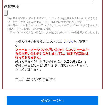
画像投稿
※投稿する写真のデータサイズは、１ファイルあたり８ＭＢ以内にしてくださ
い。またファイル形式はJPG、GIF、PNGのいずれかになります。
※一部のスマートフォンやブラウザではファイルのアップロードができません。
(対応OS：iOS6以降、Android2.2以降)
アップロードできない場合は、お手数ですがパソコンから投稿お願いします。
・個人情報の取り扱いについては、
こちら
をご覧下さ
い。
フォーム・メールでのお問い合わせ（このフォームか
らのお問い合わせ）に対しましては、個別での対応は
行っておりません。
恐れ入りますが、お問い合わせは 082-256-2117 （
受付：平日9:30～17:30 ）まで お電話いただきますよ
うお願い致します。
上記について同意する
確認ページへ