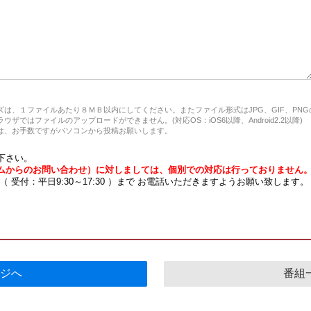
は、１ファイルあたり８ＭＢ以内にしてください。またファイル形式はJPG、GIF、PN
ザではファイルのアップロードができません。(対応OS：iOS6以降、Android2.2以降)
、お手数ですがパソコンから投稿お願いします。
下さい。
ムからのお問い合わせ）に対しましては、個別での対応は行っておりません
7 （ 受付：平日9:30～17:30 ）まで お電話いただきますようお願い致します。
ジへ
番組