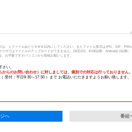
は、１ファイルあたり８ＭＢ以内にしてください。またファイル形式はJPG、GIF、PN
ザではファイルのアップロードができません。(対応OS：iOS6以降、Android2.2以降)
、お手数ですがパソコンから投稿お願いします。
下さい。
ムからのお問い合わせ）に対しましては、個別での対応は行っておりません
7 （ 受付：平日9:30～17:30 ）まで お電話いただきますようお願い致します。
ジへ
番組