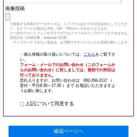
画像投稿
※投稿する写真のデータサイズは、１ファイルあたり８ＭＢ以内にしてくださ
い。またファイル形式はJPG、GIF、PNGのいずれかになります。
※一部のスマートフォンやブラウザではファイルのアップロードができません。
(対応OS：iOS6以降、Android2.2以降)
アップロードできない場合は、お手数ですがパソコンから投稿お願いします。
・個人情報の取り扱いについては、
こちら
をご覧下さ
い。
フォーム・メールでのお問い合わせ（このフォームか
らのお問い合わせ）に対しましては、個別での対応は
行っておりません。
恐れ入りますが、お問い合わせは 082-256-2117 （
受付：平日9:30～17:30 ）まで お電話いただきますよ
うお願い致します。
上記について同意する
確認ページへ