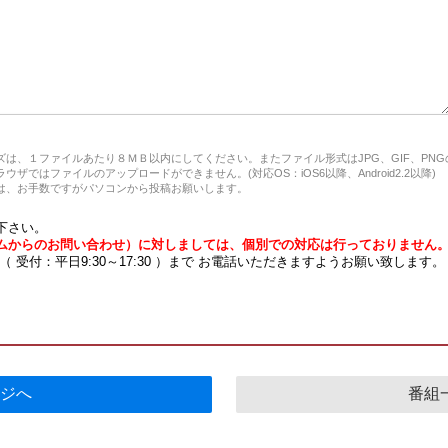
は、１ファイルあたり８ＭＢ以内にしてください。またファイル形式はJPG、GIF、PN
ザではファイルのアップロードができません。(対応OS：iOS6以降、Android2.2以降)
、お手数ですがパソコンから投稿お願いします。
下さい。
ムからのお問い合わせ）に対しましては、個別での対応は行っておりません
7 （ 受付：平日9:30～17:30 ）まで お電話いただきますようお願い致します。
ジへ
番組