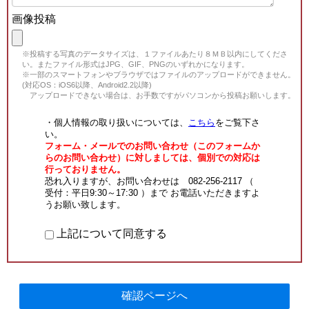
画像投稿
※投稿する写真のデータサイズは、１ファイルあたり８ＭＢ以内にしてくださ
い。またファイル形式はJPG、GIF、PNGのいずれかになります。
※一部のスマートフォンやブラウザではファイルのアップロードができません。
(対応OS：iOS6以降、Android2.2以降)
アップロードできない場合は、お手数ですがパソコンから投稿お願いします。
・個人情報の取り扱いについては、
こちら
をご覧下さ
い。
フォーム・メールでのお問い合わせ（このフォームか
らのお問い合わせ）に対しましては、個別での対応は
行っておりません。
恐れ入りますが、お問い合わせは 082-256-2117 （
受付：平日9:30～17:30 ）まで お電話いただきますよ
うお願い致します。
上記について同意する
確認ページへ