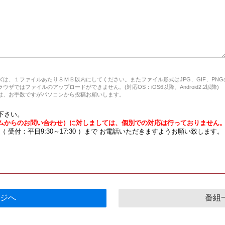
は、１ファイルあたり８ＭＢ以内にしてください。またファイル形式はJPG、GIF、PN
ザではファイルのアップロードができません。(対応OS：iOS6以降、Android2.2以降)
、お手数ですがパソコンから投稿お願いします。
下さい。
ムからのお問い合わせ）に対しましては、個別での対応は行っておりません
7 （ 受付：平日9:30～17:30 ）まで お電話いただきますようお願い致します。
ジへ
番組