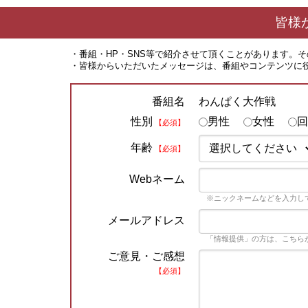
皆様
・番組・HP・SNS等で紹介させて頂くことがあります。
・皆様からいただいたメッセージは、番組やコンテンツに
わんぱく大作戦
番組名
性別
男性
女性
回
【必須】
年齢
【必須】
Webネーム
※ニックネームなどを入力し
メールアドレス
「情報提供」の方は、こちら
ご意見・ご感想
【必須】