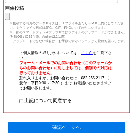
画像投稿
※投稿する写真のデータサイズは、１ファイルあたり８ＭＢ以内にしてくださ
い。またファイル形式はJPG、GIF、PNGのいずれかになります。
※一部のスマートフォンやブラウザではファイルのアップロードができません。
(対応OS：iOS6以降、Android2.2以降)
アップロードできない場合は、お手数ですがパソコンから投稿お願いします。
・個人情報の取り扱いについては、
こちら
をご覧下さ
い。
フォーム・メールでのお問い合わせ（このフォームか
らのお問い合わせ）に対しましては、個別での対応は
行っておりません。
恐れ入りますが、お問い合わせは 082-256-2117 （
受付：平日9:30～17:30 ）まで お電話いただきますよ
うお願い致します。
上記について同意する
確認ページへ