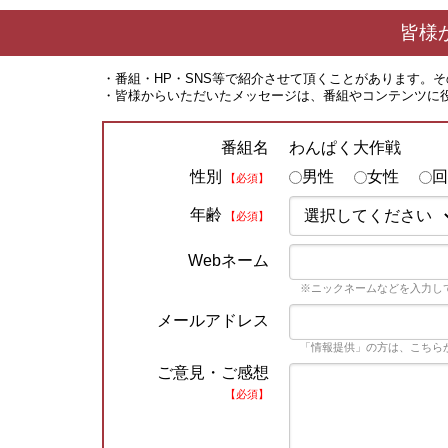
皆様
・番組・HP・SNS等で紹介させて頂くことがあります。
・皆様からいただいたメッセージは、番組やコンテンツに
わんぱく大作戦
番組名
性別
男性
女性
回
【必須】
年齢
【必須】
Webネーム
※ニックネームなどを入力し
メールアドレス
「情報提供」の方は、こちら
ご意見・ご感想
【必須】