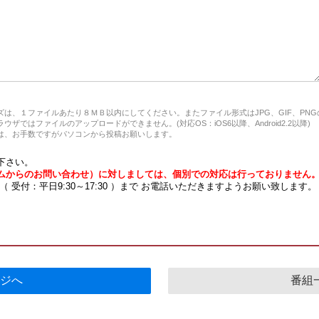
は、１ファイルあたり８ＭＢ以内にしてください。またファイル形式はJPG、GIF、PN
ザではファイルのアップロードができません。(対応OS：iOS6以降、Android2.2以降)
、お手数ですがパソコンから投稿お願いします。
下さい。
ムからのお問い合わせ）に対しましては、個別での対応は行っておりません
7 （ 受付：平日9:30～17:30 ）まで お電話いただきますようお願い致します。
ジへ
番組