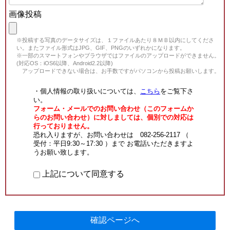
画像投稿
※投稿する写真のデータサイズは、１ファイルあたり８ＭＢ以内にしてくださ
い。またファイル形式はJPG、GIF、PNGのいずれかになります。
※一部のスマートフォンやブラウザではファイルのアップロードができません。
(対応OS：iOS6以降、Android2.2以降)
アップロードできない場合は、お手数ですがパソコンから投稿お願いします。
・個人情報の取り扱いについては、
こちら
をご覧下さ
い。
フォーム・メールでのお問い合わせ（このフォームか
らのお問い合わせ）に対しましては、個別での対応は
行っておりません。
恐れ入りますが、お問い合わせは 082-256-2117 （
受付：平日9:30～17:30 ）まで お電話いただきますよ
うお願い致します。
上記について同意する
確認ページへ