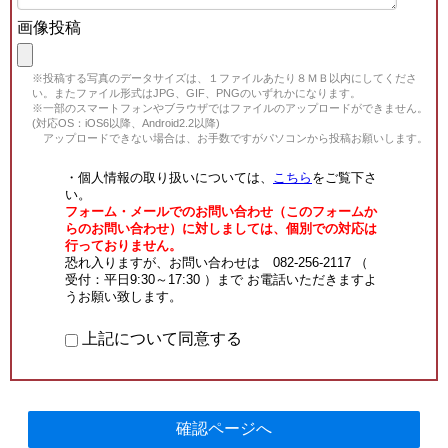
画像投稿
※投稿する写真のデータサイズは、１ファイルあたり８ＭＢ以内にしてくださ
い。またファイル形式はJPG、GIF、PNGのいずれかになります。
※一部のスマートフォンやブラウザではファイルのアップロードができません。
(対応OS：iOS6以降、Android2.2以降)
アップロードできない場合は、お手数ですがパソコンから投稿お願いします。
・個人情報の取り扱いについては、
こちら
をご覧下さ
い。
フォーム・メールでのお問い合わせ（このフォームか
らのお問い合わせ）に対しましては、個別での対応は
行っておりません。
恐れ入りますが、お問い合わせは 082-256-2117 （
受付：平日9:30～17:30 ）まで お電話いただきますよ
うお願い致します。
上記について同意する
確認ページへ