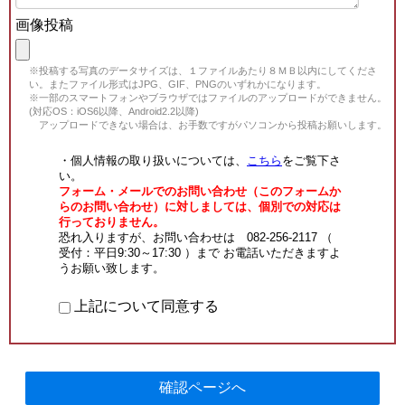
画像投稿
※投稿する写真のデータサイズは、１ファイルあたり８ＭＢ以内にしてくださ
い。またファイル形式はJPG、GIF、PNGのいずれかになります。
※一部のスマートフォンやブラウザではファイルのアップロードができません。
(対応OS：iOS6以降、Android2.2以降)
アップロードできない場合は、お手数ですがパソコンから投稿お願いします。
・個人情報の取り扱いについては、
こちら
をご覧下さ
い。
フォーム・メールでのお問い合わせ（このフォームか
らのお問い合わせ）に対しましては、個別での対応は
行っておりません。
恐れ入りますが、お問い合わせは 082-256-2117 （
受付：平日9:30～17:30 ）まで お電話いただきますよ
うお願い致します。
上記について同意する
確認ページへ