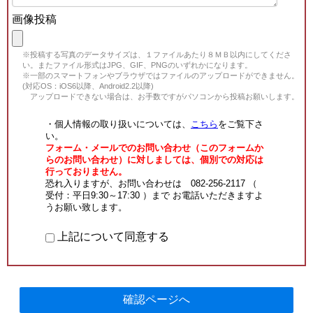
画像投稿
※投稿する写真のデータサイズは、１ファイルあたり８ＭＢ以内にしてくださ
い。またファイル形式はJPG、GIF、PNGのいずれかになります。
※一部のスマートフォンやブラウザではファイルのアップロードができません。
(対応OS：iOS6以降、Android2.2以降)
アップロードできない場合は、お手数ですがパソコンから投稿お願いします。
・個人情報の取り扱いについては、
こちら
をご覧下さ
い。
フォーム・メールでのお問い合わせ（このフォームか
らのお問い合わせ）に対しましては、個別での対応は
行っておりません。
恐れ入りますが、お問い合わせは 082-256-2117 （
受付：平日9:30～17:30 ）まで お電話いただきますよ
うお願い致します。
上記について同意する
確認ページへ