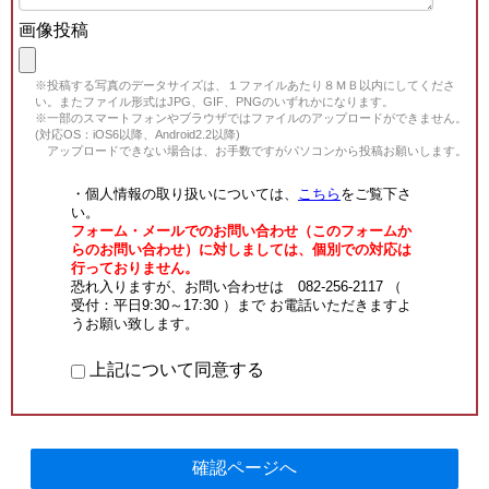
画像投稿
※投稿する写真のデータサイズは、１ファイルあたり８ＭＢ以内にしてくださ
い。またファイル形式はJPG、GIF、PNGのいずれかになります。
※一部のスマートフォンやブラウザではファイルのアップロードができません。
(対応OS：iOS6以降、Android2.2以降)
アップロードできない場合は、お手数ですがパソコンから投稿お願いします。
・個人情報の取り扱いについては、
こちら
をご覧下さ
い。
フォーム・メールでのお問い合わせ（このフォームか
らのお問い合わせ）に対しましては、個別での対応は
行っておりません。
恐れ入りますが、お問い合わせは 082-256-2117 （
受付：平日9:30～17:30 ）まで お電話いただきますよ
うお願い致します。
上記について同意する
確認ページへ