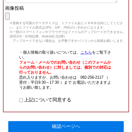
画像投稿
※投稿する写真のデータサイズは、１ファイルあたり８ＭＢ以内にしてくださ
い。またファイル形式はJPG、GIF、PNGのいずれかになります。
※一部のスマートフォンやブラウザではファイルのアップロードができません。
(対応OS：iOS6以降、Android2.2以降)
アップロードできない場合は、お手数ですがパソコンから投稿お願いします。
・個人情報の取り扱いについては、
こちら
をご覧下さ
い。
フォーム・メールでのお問い合わせ（このフォームか
らのお問い合わせ）に対しましては、個別での対応は
行っておりません。
恐れ入りますが、お問い合わせは 082-256-2117 （
受付：平日9:30～17:30 ）まで お電話いただきますよ
うお願い致します。
上記について同意する
確認ページへ