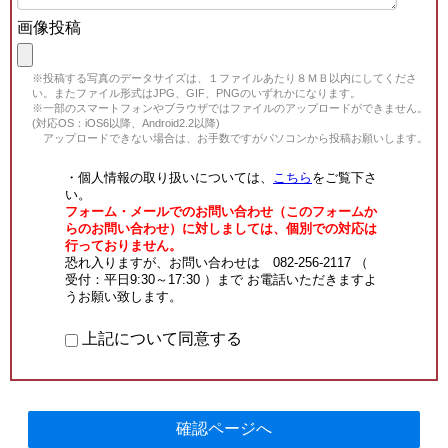
画像投稿
※投稿する写真のデータサイズは、１ファイルあたり８ＭＢ以内にしてくださ
い。またファイル形式はJPG、GIF、PNGのいずれかになります。
※一部のスマートフォンやブラウザではファイルのアップロードができません。
(対応OS：iOS6以降、Android2.2以降)
アップロードできない場合は、お手数ですがパソコンから投稿お願いします。
・個人情報の取り扱いについては、
こちら
をご覧下さ
い。
フォーム・メールでのお問い合わせ（このフォームか
らのお問い合わせ）に対しましては、個別での対応は
行っておりません。
恐れ入りますが、お問い合わせは 082-256-2117 （
受付：平日9:30～17:30 ）まで お電話いただきますよ
うお願い致します。
上記について同意する
確認ページへ