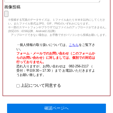
画像投稿
※投稿する写真のデータサイズは、１ファイルあたり８ＭＢ以内にしてくださ
い。またファイル形式はJPG、GIF、PNGのいずれかになります。
※一部のスマートフォンやブラウザではファイルのアップロードができません。
(対応OS：iOS6以降、Android2.2以降)
アップロードできない場合は、お手数ですがパソコンから投稿お願いします。
・個人情報の取り扱いについては、
こちら
をご覧下さ
い。
フォーム・メールでのお問い合わせ（このフォームか
らのお問い合わせ）に対しましては、個別での対応は
行っておりません。
恐れ入りますが、お問い合わせは 082-256-2117 （
受付：平日9:30～17:30 ）まで お電話いただきますよ
うお願い致します。
上記について同意する
確認ページへ