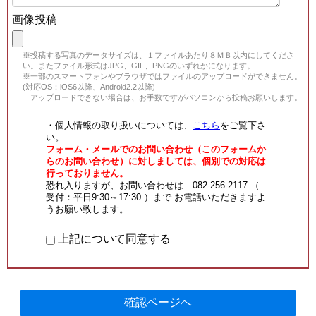
画像投稿
※投稿する写真のデータサイズは、１ファイルあたり８ＭＢ以内にしてくださ
い。またファイル形式はJPG、GIF、PNGのいずれかになります。
※一部のスマートフォンやブラウザではファイルのアップロードができません。
(対応OS：iOS6以降、Android2.2以降)
アップロードできない場合は、お手数ですがパソコンから投稿お願いします。
・個人情報の取り扱いについては、
こちら
をご覧下さ
い。
フォーム・メールでのお問い合わせ（このフォームか
らのお問い合わせ）に対しましては、個別での対応は
行っておりません。
恐れ入りますが、お問い合わせは 082-256-2117 （
受付：平日9:30～17:30 ）まで お電話いただきますよ
うお願い致します。
上記について同意する
確認ページへ