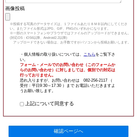
画像投稿
※投稿する写真のデータサイズは、１ファイルあたり８ＭＢ以内にしてくださ
い。またファイル形式はJPG、GIF、PNGのいずれかになります。
※一部のスマートフォンやブラウザではファイルのアップロードができません。
(対応OS：iOS6以降、Android2.2以降)
アップロードできない場合は、お手数ですがパソコンから投稿お願いします。
・個人情報の取り扱いについては、
こちら
をご覧下さ
い。
フォーム・メールでのお問い合わせ（このフォームか
らのお問い合わせ）に対しましては、個別での対応は
行っておりません。
恐れ入りますが、お問い合わせは 082-256-2117 （
受付：平日9:30～17:30 ）まで お電話いただきますよ
うお願い致します。
上記について同意する
確認ページへ