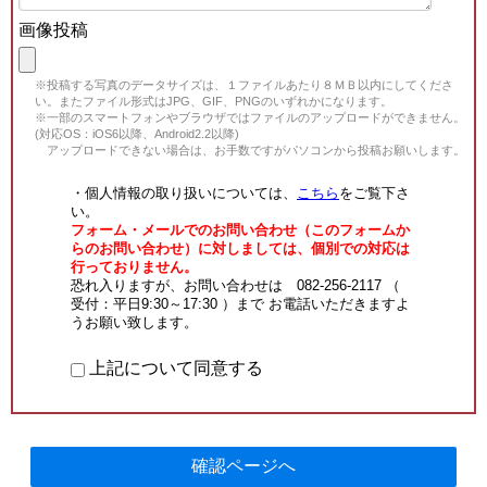
画像投稿
※投稿する写真のデータサイズは、１ファイルあたり８ＭＢ以内にしてくださ
い。またファイル形式はJPG、GIF、PNGのいずれかになります。
※一部のスマートフォンやブラウザではファイルのアップロードができません。
(対応OS：iOS6以降、Android2.2以降)
アップロードできない場合は、お手数ですがパソコンから投稿お願いします。
・個人情報の取り扱いについては、
こちら
をご覧下さ
い。
フォーム・メールでのお問い合わせ（このフォームか
らのお問い合わせ）に対しましては、個別での対応は
行っておりません。
恐れ入りますが、お問い合わせは 082-256-2117 （
受付：平日9:30～17:30 ）まで お電話いただきますよ
うお願い致します。
上記について同意する
確認ページへ