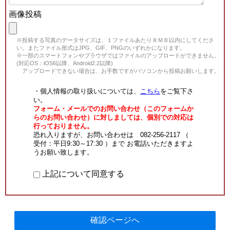
画像投稿
※投稿する写真のデータサイズは、１ファイルあたり８ＭＢ以内にしてくださ
い。またファイル形式はJPG、GIF、PNGのいずれかになります。
※一部のスマートフォンやブラウザではファイルのアップロードができません。
(対応OS：iOS6以降、Android2.2以降)
アップロードできない場合は、お手数ですがパソコンから投稿お願いします。
・個人情報の取り扱いについては、
こちら
をご覧下さ
い。
フォーム・メールでのお問い合わせ（このフォームか
らのお問い合わせ）に対しましては、個別での対応は
行っておりません。
恐れ入りますが、お問い合わせは 082-256-2117 （
受付：平日9:30～17:30 ）まで お電話いただきますよ
うお願い致します。
上記について同意する
確認ページへ