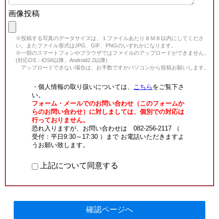
画像投稿
※投稿する写真のデータサイズは、１ファイルあたり８ＭＢ以内にしてくださ
い。またファイル形式はJPG、GIF、PNGのいずれかになります。
※一部のスマートフォンやブラウザではファイルのアップロードができません。
(対応OS：iOS6以降、Android2.2以降)
アップロードできない場合は、お手数ですがパソコンから投稿お願いします。
・個人情報の取り扱いについては、
こちら
をご覧下さ
い。
フォーム・メールでのお問い合わせ（このフォームか
らのお問い合わせ）に対しましては、個別での対応は
行っておりません。
恐れ入りますが、お問い合わせは 082-256-2117 （
受付：平日9:30～17:30 ）まで お電話いただきますよ
うお願い致します。
上記について同意する
確認ページへ