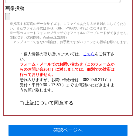
画像投稿
※投稿する写真のデータサイズは、１ファイルあたり８ＭＢ以内にしてくださ
い。またファイル形式はJPG、GIF、PNGのいずれかになります。
※一部のスマートフォンやブラウザではファイルのアップロードができません。
(対応OS：iOS6以降、Android2.2以降)
アップロードできない場合は、お手数ですがパソコンから投稿お願いします。
・個人情報の取り扱いについては、
こちら
をご覧下さ
い。
フォーム・メールでのお問い合わせ（このフォームか
らのお問い合わせ）に対しましては、個別での対応は
行っておりません。
恐れ入りますが、お問い合わせは 082-256-2117 （
受付：平日9:30～17:30 ）まで お電話いただきますよ
うお願い致します。
上記について同意する
確認ページへ