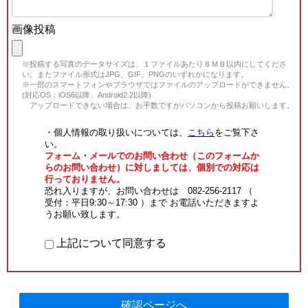
画像投稿
※投稿する写真のデータサイズは、１ファイルあたり８ＭＢ以内にしてくださ
い。またファイル形式はJPG、GIF、PNGのいずれかになります。
※一部のスマートフォンやブラウザではファイルのアップロードができません。
(対応OS：iOS6以降、Android2.2以降)
アップロードできない場合は、お手数ですがパソコンから投稿お願いします。
・個人情報の取り扱いについては、
こちら
をご覧下さ
い。
フォーム・メールでのお問い合わせ（このフォームか
らのお問い合わせ）に対しましては、個別での対応は
行っておりません。
恐れ入りますが、お問い合わせは 082-256-2117 （
受付：平日9:30～17:30 ）まで お電話いただきますよ
うお願い致します。
上記について同意する
確認ページへ