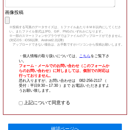
画像投稿
※投稿する写真のデータサイズは、１ファイルあたり８ＭＢ以内にしてくださ
い。またファイル形式はJPG、GIF、PNGのいずれかになります。
※一部のスマートフォンやブラウザではファイルのアップロードができません。
(対応OS：iOS6以降、Android2.2以降)
アップロードできない場合は、お手数ですがパソコンから投稿お願いします。
・個人情報の取り扱いについては、
こちら
をご覧下さ
い。
フォーム・メールでのお問い合わせ（このフォームか
らのお問い合わせ）に対しましては、個別での対応は
行っておりません。
恐れ入りますが、お問い合わせは 082-256-2117 （
受付：平日9:30～17:30 ）まで お電話いただきますよ
うお願い致します。
上記について同意する
確認ページへ