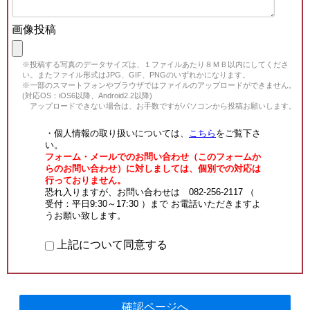
画像投稿
※投稿する写真のデータサイズは、１ファイルあたり８ＭＢ以内にしてくださ
い。またファイル形式はJPG、GIF、PNGのいずれかになります。
※一部のスマートフォンやブラウザではファイルのアップロードができません。
(対応OS：iOS6以降、Android2.2以降)
アップロードできない場合は、お手数ですがパソコンから投稿お願いします。
・個人情報の取り扱いについては、
こちら
をご覧下さ
い。
フォーム・メールでのお問い合わせ（このフォームか
らのお問い合わせ）に対しましては、個別での対応は
行っておりません。
恐れ入りますが、お問い合わせは 082-256-2117 （
受付：平日9:30～17:30 ）まで お電話いただきますよ
うお願い致します。
上記について同意する
確認ページへ