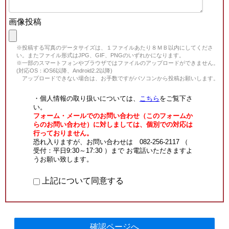
画像投稿
※投稿する写真のデータサイズは、１ファイルあたり８ＭＢ以内にしてくださ
い。またファイル形式はJPG、GIF、PNGのいずれかになります。
※一部のスマートフォンやブラウザではファイルのアップロードができません。
(対応OS：iOS6以降、Android2.2以降)
アップロードできない場合は、お手数ですがパソコンから投稿お願いします。
・個人情報の取り扱いについては、
こちら
をご覧下さ
い。
フォーム・メールでのお問い合わせ（このフォームか
らのお問い合わせ）に対しましては、個別での対応は
行っておりません。
恐れ入りますが、お問い合わせは 082-256-2117 （
受付：平日9:30～17:30 ）まで お電話いただきますよ
うお願い致します。
上記について同意する
確認ページへ