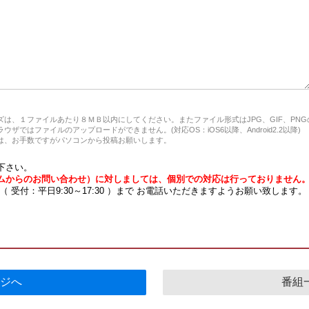
は、１ファイルあたり８ＭＢ以内にしてください。またファイル形式はJPG、GIF、PN
ザではファイルのアップロードができません。(対応OS：iOS6以降、Android2.2以降)
、お手数ですがパソコンから投稿お願いします。
下さい。
ムからのお問い合わせ）に対しましては、個別での対応は行っておりません
7 （ 受付：平日9:30～17:30 ）まで お電話いただきますようお願い致します。
ジへ
番組