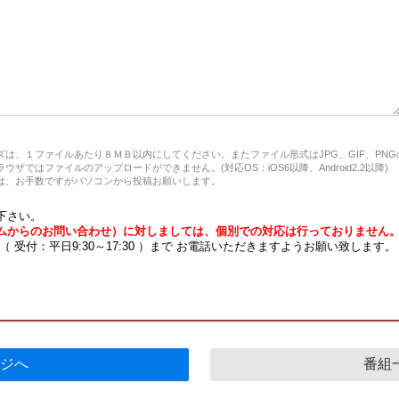
は、１ファイルあたり８ＭＢ以内にしてください。またファイル形式はJPG、GIF、PN
ザではファイルのアップロードができません。(対応OS：iOS6以降、Android2.2以降)
、お手数ですがパソコンから投稿お願いします。
下さい。
ムからのお問い合わせ）に対しましては、個別での対応は行っておりません
7 （ 受付：平日9:30～17:30 ）まで お電話いただきますようお願い致します。
ジへ
番組