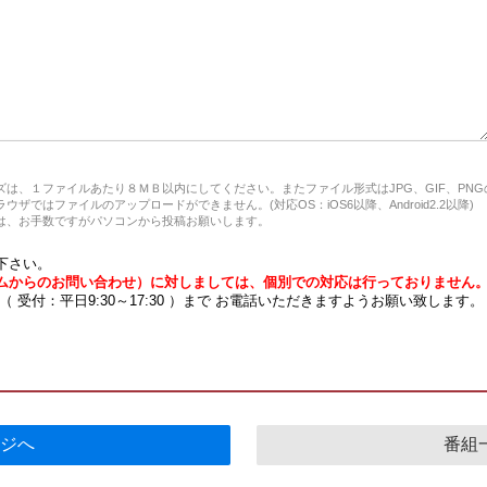
は、１ファイルあたり８ＭＢ以内にしてください。またファイル形式はJPG、GIF、PN
ザではファイルのアップロードができません。(対応OS：iOS6以降、Android2.2以降)
、お手数ですがパソコンから投稿お願いします。
下さい。
ムからのお問い合わせ）に対しましては、個別での対応は行っておりません
7 （ 受付：平日9:30～17:30 ）まで お電話いただきますようお願い致します。
ジへ
番組